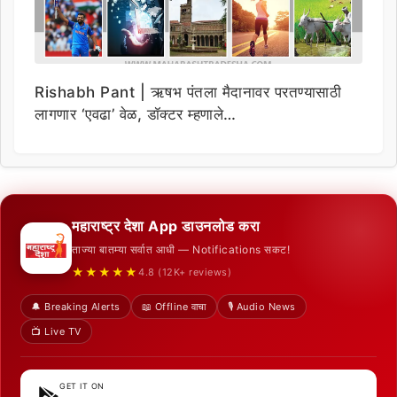
Rishabh Pant | ऋषभ पंतला मैदानावर परतण्यासाठी
लागणार ‘एवढा’ वेळ, डॉक्टर म्हणाले…
महाराष्ट्र देशा App डाउनलोड करा
ताज्या बातम्या सर्वात आधी — Notifications सकट!
★★★★★
4.8 (12K+ reviews)
🔔 Breaking Alerts
📖 Offline वाचा
🎙️ Audio News
📺 Live TV
GET IT ON