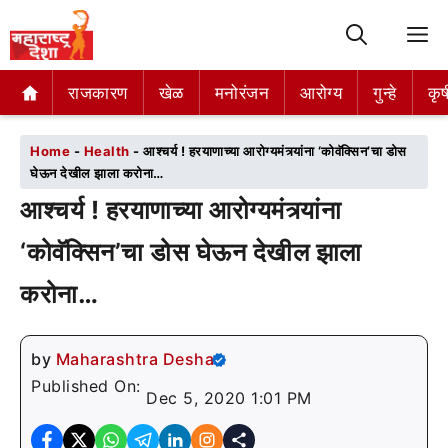
M
राजकारण
राजकारण
खेळ
खेळ
मनोरंजन
मनोरंजन
आरोग्य
आरोग्य
गुन्हे
गुन्हे
कृष
कृष
Home
-
Health
-
आश्चर्य ! हरयाणाच्या आरोग्यमंत्र्यांना ‘कोवॅक्सिन’चा डोस
घेऊन देखील झाला करोना…
आश्चर्य ! हरयाणाच्या आरोग्यमंत्र्यांना
‘कोवॅक्सिन’चा डोस घेऊन देखील झाला
करोना…
by
Maharashtra Desha
Published On:
Dec 5, 2020 1:01 PM