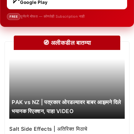
Google Play
पूर्णपणे मोफत — कोणतेही Subscription नाही
FREE
🧭 अलीकडील बातम्या
PAK vs NZ | पत्रकार ओरडल्यावर बाबर आझमने दिले
भयानक रिएक्शन, पाहा VIDEO
Salt Side Effects | अतिरिक्त मिठाचे