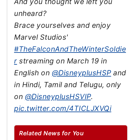
And you thought we left you
unheard?
Brace yourselves and enjoy
Marvel Studios'
#TheFalconAndTheWinterSoldie
r
streaming on March 19 in
English on
@DisneyplusHSP
and
in Hindi, Tamil and Telugu, only
on
@DisneyplusHSVIP
.
pic.twitter.com/4TICLJXVQi
Related News for You