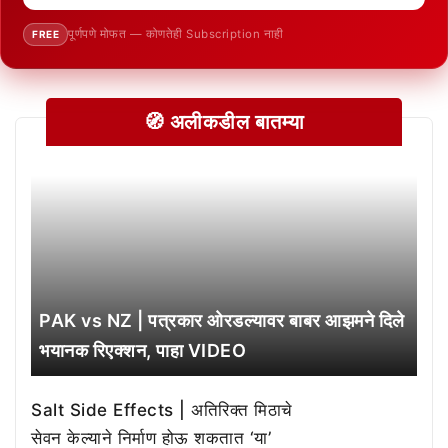
पूर्णपणे मोफत — कोणतेही Subscription नाही
FREE
🧭 अलीकडील बातम्या
PAK vs NZ | पत्रकार ओरडल्यावर बाबर आझमने दिले
भयानक रिएक्शन, पाहा VIDEO
Salt Side Effects | अतिरिक्त मिठाचे
सेवन केल्याने निर्माण होऊ शकतात ‘या’