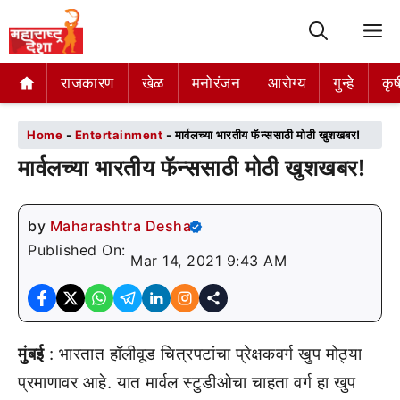
M
राजकारण
राजकारण
खेळ
खेळ
मनोरंजन
मनोरंजन
आरोग्य
आरोग्य
गुन्हे
गुन्हे
कृष
कृष
Home
-
Entertainment
-
मार्वलच्या भारतीय फॅन्ससाठी मोठी खुशखबर!
मार्वलच्या भारतीय फॅन्ससाठी मोठी खुशखबर!
by
Maharashtra Desha
Published On:
Mar 14, 2021 9:43 AM
मुंबई
: भारतात हॉलीवूड चित्रपटांचा प्रेक्षकवर्ग खुप मोठ्या
प्रमाणावर आहे. यात मार्वल स्टुडीओचा चाहता वर्ग हा खुप