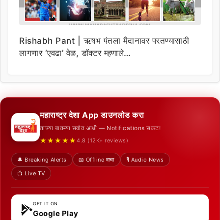
Rishabh Pant | ऋषभ पंतला मैदानावर परतण्यासाठी
लागणार ‘एवढा’ वेळ, डॉक्टर म्हणाले…
महाराष्ट्र देशा App डाउनलोड करा
ताज्या बातम्या सर्वात आधी — Notifications सकट!
★★★★★
4.8 (12K+ reviews)
🔔 Breaking Alerts
📖 Offline वाचा
🎙️ Audio News
📺 Live TV
GET IT ON
Google Play