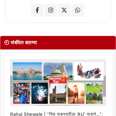
🕘 संबंधित बातम्या
Rahul Shewale | “रिया चक्रवर्तीला ‘AU’ नावाने…”;