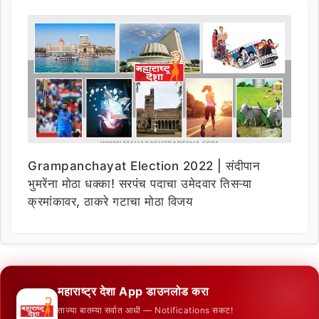
Grampanchayat Election 2022 | संदीपान
भुमरेंना मोठा धक्का! सरपंच पदाचा उमेदवार तिसऱ्या
क्रमांकावर, ठाकरे गटाचा मोठा विजय
महाराष्ट्र देशा App डाउनलोड करा
ताज्या बातम्या सर्वात आधी — Notifications सकट!