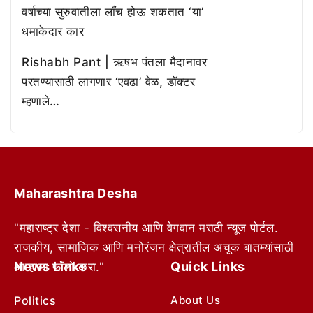
वर्षाच्या सुरुवातीला लाँच होऊ शकतात ‘या’
धमाकेदार कार
Rishabh Pant | ऋषभ पंतला मैदानावर
परतण्यासाठी लागणार ‘एवढा’ वेळ, डॉक्टर
म्हणाले…
Maharashtra Desha
"महाराष्ट्र देशा - विश्वसनीय आणि वेगवान मराठी न्यूज पोर्टल.
राजकीय, सामाजिक आणि मनोरंजन क्षेत्रातील अचूक बातम्यांसाठी
News Links
Quick Links
आम्हाला फॉलो करा."
Politics
About Us