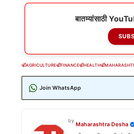
बातम्यांसाठी YouT
SUB
AGRICULTURE
FINANCE
HEALTH
MAHARASHT
Join WhatsApp
by
Maharashtra Desha