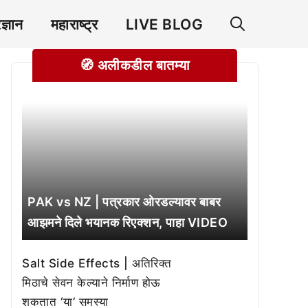
रज्ञान
महाराष्ट्र
LIVE BLOG
🧭 अलीकडील बातम्या
PAK vs NZ | पत्रकार ओरडल्यावर बाबर
आझमने दिले भयानक रिएक्शन, पाहा VIDEO
Salt Side Effects | अतिरिक्त
मिठाचे सेवन केल्याने निर्माण होऊ
शकतात ‘या’ समस्या