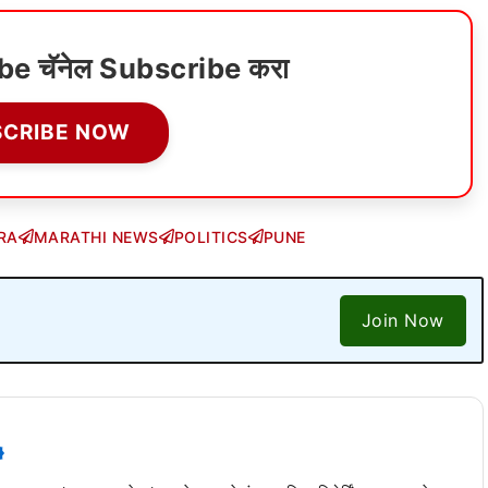
ube चॅनेल Subscribe करा
SCRIBE NOW
RA
MARATHI NEWS
POLITICS
PUNE
Join Now