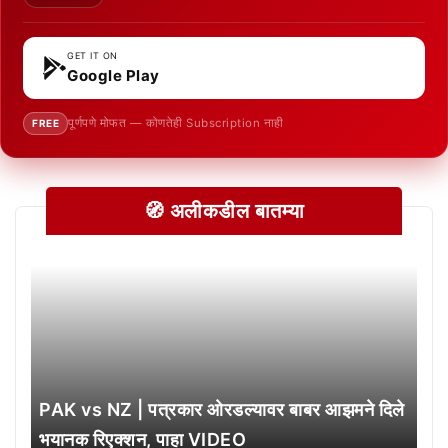
GET IT ON
Google Play
पूर्णपणे मोफत — कोणतेही Subscription नाही
FREE
🧭 अलीकडील बातम्या
PAK vs NZ | पत्रकार ओरडल्यावर बाबर आझमने दिले
भयानक रिएक्शन, पाहा VIDEO