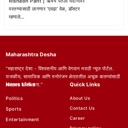
Rishabh Pant | ऋषभ पंतला मैदानावर
परतण्यासाठी लागणार ‘एवढा’ वेळ, डॉक्टर
म्हणाले…
Maharashtra Desha
"महाराष्ट्र देशा - विश्वसनीय आणि वेगवान मराठी न्यूज पोर्टल.
राजकीय, सामाजिक आणि मनोरंजन क्षेत्रातील अचूक बातम्यांसाठी
News Links
Quick Links
आम्हाला फॉलो करा."
Politics
About Us
Contact Us
Sports
Career
Entertainment