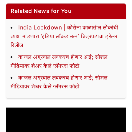
Related News for You
India Lockdown | कोरोना काळातील लोकांची
व्यथा मांडणारा ‘इंडिया लॉकडाऊन’ चित्रपटाचा ट्रेलर
रिलीज
काजल अग्रवाल लवकरच होणार आई; सोशल
मीडियावर शेअर केले ग्लॅमरस फोटो
काजल अग्रवाल लवकरच होणार आई; सोशल
मीडियावर शेअर केले ग्लॅमरस फोटो