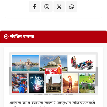
🕘 संबंधित बातम्या
आम्हाला घरात बसायला लावणारे पंतप्रधान लॉकडाऊनमध्ये