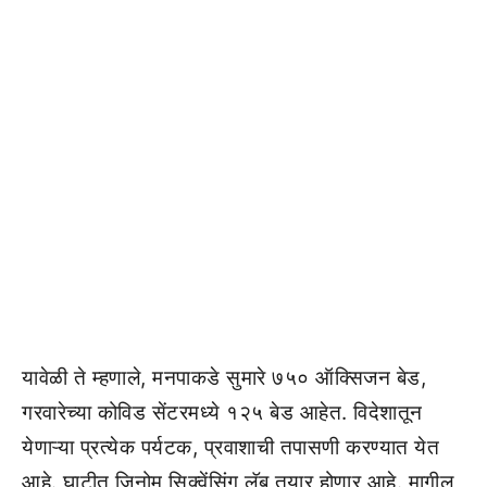
यावेळी ते म्हणाले, मनपाकडे सुमारे ७५० ऑक्सिजन बेड,
गरवारेच्या कोविड सेंटरमध्ये १२५ बेड आहेत. विदेशातून
येणाऱ्या प्रत्येक पर्यटक, प्रवाशाची तपासणी करण्यात येत
आहे. घाटीत जिनोम सिक्वेंसिंग लॅब तयार होणार आहे. मागील