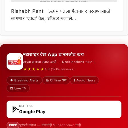
Rishabh Pant | ऋषभ पंतला मैदानावर परतण्यासाठी
लागणार ‘एवढा’ वेळ, डॉक्टर म्हणाले…
महाराष्ट्र देशा App डाउनलोड करा
ताज्या बातम्या सर्वात आधी — Notifications सकट!
★★★★★
4.8 (12K+ reviews)
🔔 Breaking Alerts
📖 Offline वाचा
🎙️ Audio News
📺 Live TV
GET IT ON
Google Play
पूर्णपणे मोफत — कोणतेही Subscription नाही
FREE