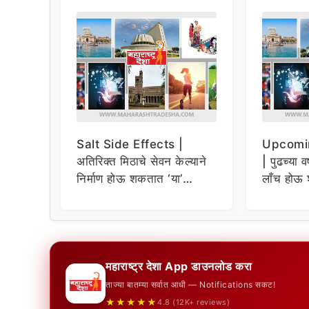
Salt Side Effects |
Upcomi
अतिरिक्त मिठाचे सेवन केल्याने
| पुढच्या व
निर्माण होऊ शकतात ‘या’
लाँच होऊ 
समस्या
धमाकेदार 
महाराष्ट्र देशा App डाउनलोड करा
ताज्या बातम्या सर्वात आधी — Notifications सकट!
★★★★★
4.8 (12K+ reviews)