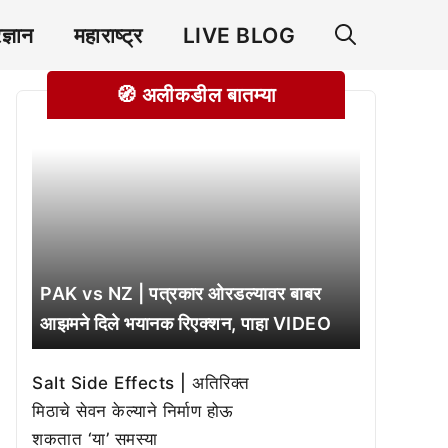
रज्ञान
महाराष्ट्र
LIVE BLOG
🧭 अलीकडील बातम्या
PAK vs NZ | पत्रकार ओरडल्यावर बाबर
आझमने दिले भयानक रिएक्शन, पाहा VIDEO
Salt Side Effects | अतिरिक्त
मिठाचे सेवन केल्याने निर्माण होऊ
शकतात ‘या’ समस्या