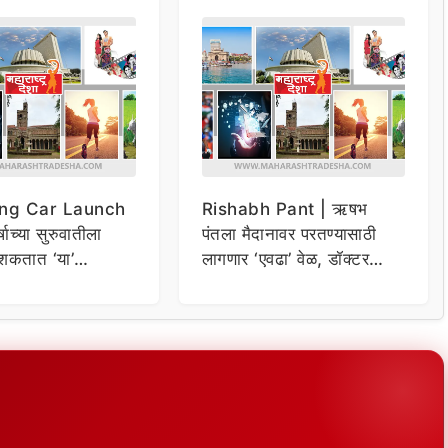
ng Car Launch
Rishabh Pant | ऋषभ
र्षाच्या सुरुवातीला
पंतला मैदानावर परतण्यासाठी
शकतात ‘या’
लागणार ‘एवढा’ वेळ, डॉक्टर
कार
म्हणाले…