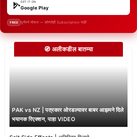
GET IT ON
Google Play
पूर्णपणे मोफत — कोणतेही Subscription नाही
FREE
🧭 अलीकडील बातम्या
PAK vs NZ | पत्रकार ओरडल्यावर बाबर आझमने दिले
भयानक रिएक्शन, पाहा VIDEO