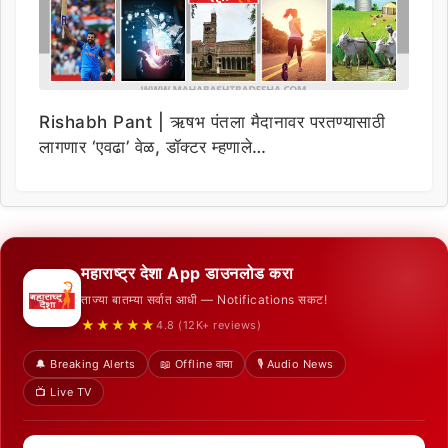
Rishabh Pant | ऋषभ पंतला मैदानावर परतण्यासाठी
लागणार ‘एवढा’ वेळ, डॉक्टर म्हणाले…
महाराष्ट्र देशा App डाउनलोड करा
ताज्या बातम्या सर्वात आधी — Notifications सकट!
★★★★★
4.8 (12K+ reviews)
🔔 Breaking Alerts
📖 Offline वाचा
🎙️ Audio News
📺 Live TV