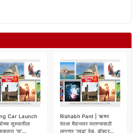
ng Car Launch
Rishabh Pant | ऋषभ
र्षाच्या सुरुवातीला
पंतला मैदानावर परतण्यासाठी
शकतात ‘या’
लागणार ‘एवढा’ वेळ, डॉक्टर