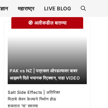
रज्ञान
महाराष्ट्र
LIVE BLOG
🧭 अलीकडील बातम्या
PAK vs NZ | पत्रकार ओरडल्यावर बाबर
आझमने दिले भयानक रिएक्शन, पाहा VIDEO
Salt Side Effects | अतिरिक्त
मिठाचे सेवन केल्याने निर्माण होऊ
शकतात ‘या’ समस्या