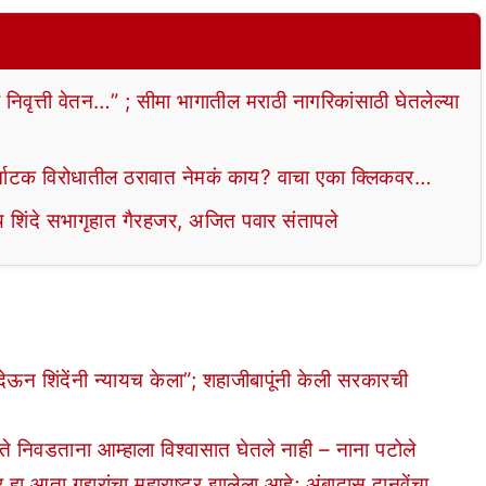
्ती वेतन…” ; सीमा भागातील मराठी नागरिकांसाठी घेतलेल्या
ाटक विरोधातील ठरावात नेमकं काय? वाचा एका क्लिकवर…
िंदे सभागृहात गैरहजर, अजित पवार संतापले
ऊन शिंदेंनी न्यायच केला”; शहाजीबापूंनी केली सरकारची
े निवडताना आम्हाला विश्वासात घेतले नाही – नाना पटोले
आता गद्दारांचा महाराष्ट्र झालेला आहे; अंबादास दानवेंचा