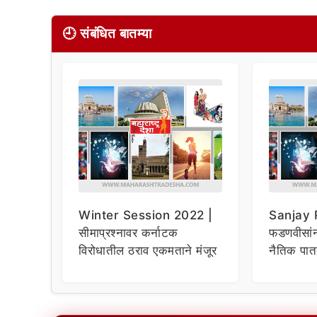
🕘 संबंधित बातम्या
Winter Session 2022 |
Sanjay Ra
सीमाप्रश्नावर कर्नाटक
फडणवीसां
विरोधातील ठराव एकमताने मंजूर
नैतिक पात
संजय राऊ