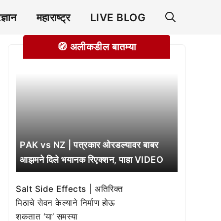
रज्ञान
महाराष्ट्र
LIVE BLOG
🧭 अलीकडील बातम्या
PAK vs NZ | पत्रकार ओरडल्यावर बाबर
आझमने दिले भयानक रिएक्शन, पाहा VIDEO
Salt Side Effects | अतिरिक्त
मिठाचे सेवन केल्याने निर्माण होऊ
शकतात ‘या’ समस्या