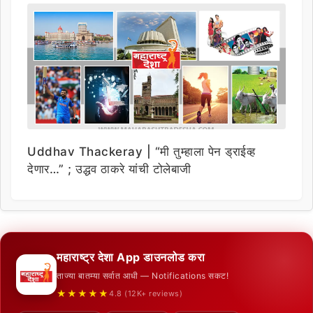
Uddhav Thackeray | “मी तुम्हाला पेन ड्राईव्ह
देणार…” ; उद्धव ठाकरे यांची टोलेबाजी
महाराष्ट्र देशा App डाउनलोड करा
ताज्या बातम्या सर्वात आधी — Notifications सकट!
★★★★★
4.8 (12K+ reviews)