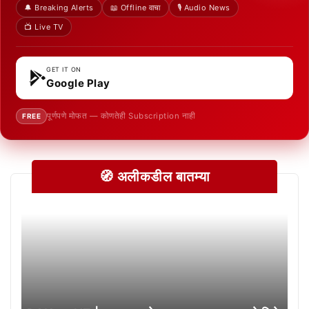
🔔 Breaking Alerts
📖 Offline वाचा
🎙️ Audio News
📺 Live TV
GET IT ON
Google Play
पूर्णपणे मोफत — कोणतेही Subscription नाही
FREE
🧭 अलीकडील बातम्या