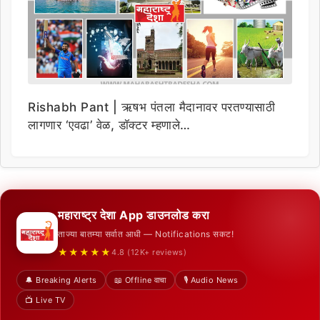
Rishabh Pant | ऋषभ पंतला मैदानावर परतण्यासाठी
लागणार ‘एवढा’ वेळ, डॉक्टर म्हणाले…
महाराष्ट्र देशा App डाउनलोड करा
ताज्या बातम्या सर्वात आधी — Notifications सकट!
★★★★★
4.8 (12K+ reviews)
🔔 Breaking Alerts
📖 Offline वाचा
🎙️ Audio News
📺 Live TV