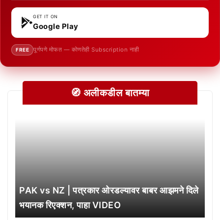
GET IT ON
Google Play
पूर्णपणे मोफत — कोणतेही Subscription नाही
FREE
🧭 अलीकडील बातम्या
PAK vs NZ | पत्रकार ओरडल्यावर बाबर आझमने दिले
भयानक रिएक्शन, पाहा VIDEO