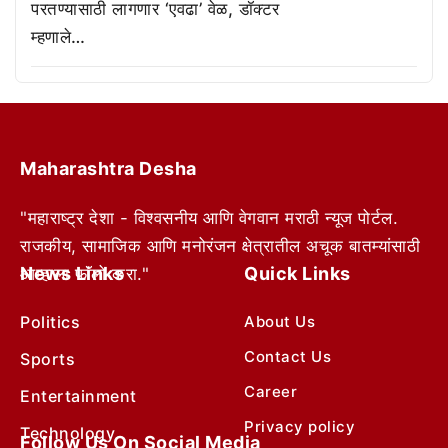
परतण्यासाठी लागणार ‘एवढा’ वेळ, डॉक्टर
म्हणाले…
Maharashtra Desha
"महाराष्ट्र देशा - विश्वसनीय आणि वेगवान मराठी न्यूज पोर्टल.
राजकीय, सामाजिक आणि मनोरंजन क्षेत्रातील अचूक बातम्यांसाठी
News Links
Quick Links
आम्हाला फॉलो करा."
Politics
About Us
Contact Us
Sports
Career
Entertainment
Privacy policy
Technology
Follow Us On Social Media