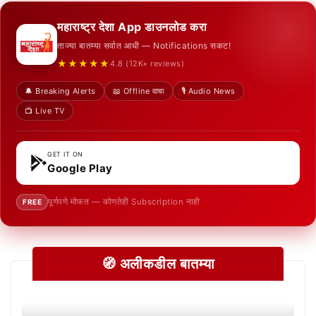
महाराष्ट्र देशा App डाउनलोड करा
ताज्या बातम्या सर्वात आधी — Notifications सकट!
★★★★★
4.8 (12K+ reviews)
🔔 Breaking Alerts
📖 Offline वाचा
🎙️ Audio News
📺 Live TV
GET IT ON
Google Play
पूर्णपणे मोफत — कोणतेही Subscription नाही
FREE
🧭 अलीकडील बातम्या