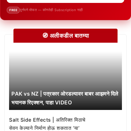
पूर्णपणे मोफत — कोणतेही Subscription नाही
FREE
🧭 अलीकडील बातम्या
PAK vs NZ | पत्रकार ओरडल्यावर बाबर आझमने दिले
भयानक रिएक्शन, पाहा VIDEO
Salt Side Effects | अतिरिक्त मिठाचे
सेवन केल्याने निर्माण होऊ शकतात ‘या’