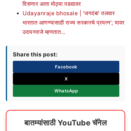
दिसणार आता मोठ्या पडद्यावर
Udayanraje bhosale | ‘जगदंबा’ तलवार
भारतात आणण्यासाठी राज्य सरकारचे प्रयत्न’; यावर
उदयनराजे म्हणतात…
Share this post:
Facebook
X
WhatsApp
बातम्यांसाठी YouTube चॅनेल