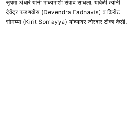
सुषमा अंधारे यांनी माध्यमांशी संवाद साधला. यावेळी त्यांनी
देवेंद्र फडणवीस (Devendra Fadnavis) व किरीट
सोमय्या (Kirit Somayya) यांच्यावर जोरदार टीका केली.