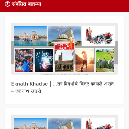
🕘 संबंधित बातम्या
Eknath Khadse | …तर विदर्भाचे चित्र बदलले असते
– एकनाथ खडसे