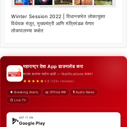
Winter Session 2022 | विधानसभेत लोकायुक्त
विधेयक मंजूर, मुख्यमंत्री आणि मंत्रिमंडळ येणार
लोकपालच्या कक्षेत
महाराष्ट्र देशा App डाउनलोड करा
ताज्या बातम्या सर्वात आधी — Notifications सकट!
★★★★★
4.8 (12K+ reviews)
🔔 Breaking Alerts
📖 Offline वाचा
🎙️ Audio News
📺 Live TV
GET IT ON
Google Play