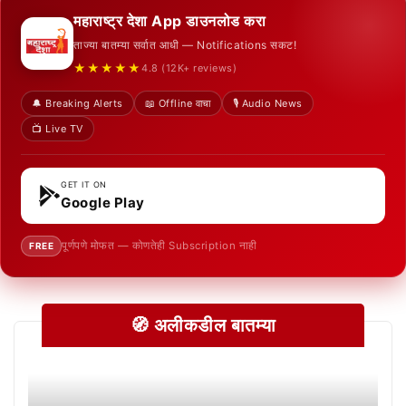
महाराष्ट्र देशा App डाउनलोड करा
ताज्या बातम्या सर्वात आधी — Notifications सकट!
★★★★★
4.8 (12K+ reviews)
🔔 Breaking Alerts
📖 Offline वाचा
🎙️ Audio News
📺 Live TV
GET IT ON
Google Play
पूर्णपणे मोफत — कोणतेही Subscription नाही
FREE
🧭 अलीकडील बातम्या