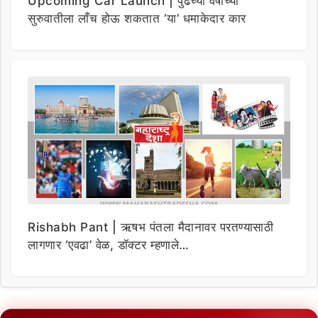
Upcoming Car Launch | पुढच्या वर्षाच्या
सुरुवातीला लाँच होऊ शकतात ‘या’ धमाकेदार कार
Rishabh Pant | ऋषभ पंतला मैदानावर परतण्यासाठी
लागणार ‘एवढा’ वेळ, डॉक्टर म्हणाले…