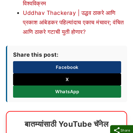
विश्वविक्रम
Uddhav Thackeray | उद्धव ठाकरे आणि
प्रकाश आंबेडकर पहिल्यांदाच एकाच मंचावर; वंचित
आणि ठाकरे गटाची युती होणार?
Share this post:
Facebook
X
WhatsApp
बातम्यांसाठी YouTube चॅनेल
Share