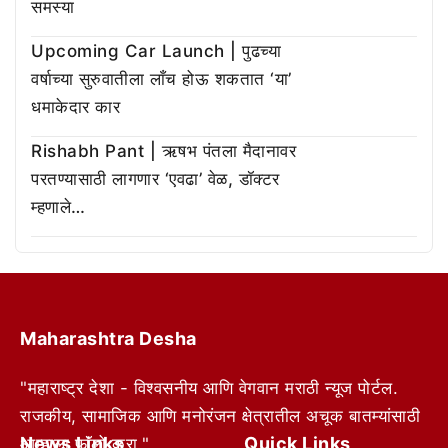
समस्या
Upcoming Car Launch | पुढच्या
वर्षाच्या सुरुवातीला लाँच होऊ शकतात ‘या’
धमाकेदार कार
Rishabh Pant | ऋषभ पंतला मैदानावर
परतण्यासाठी लागणार ‘एवढा’ वेळ, डॉक्टर
म्हणाले…
Maharashtra Desha
"महाराष्ट्र देशा - विश्वसनीय आणि वेगवान मराठी न्यूज पोर्टल.
राजकीय, सामाजिक आणि मनोरंजन क्षेत्रातील अचूक बातम्यांसाठी
News Links
Quick Links
आम्हाला फॉलो करा."