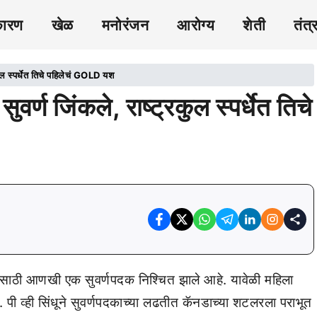
कारण
खेळ
मनोरंजन
आरोग्य
शेती
तंत्
कुल स्पर्धेत तिचे पहिलेचं GOLD यश
र्ण जिंकले, राष्ट्रकुल स्पर्धेत तिचे
रतासाठी आणखी एक सुवर्णपदक निश्चित झाले आहे. यावेळी महिला
ले. पी व्ही सिंधूने सुवर्णपदकाच्या लढतीत कॅनडाच्या शटलरला पराभूत