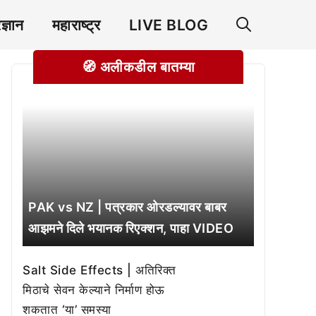
रज्ञान
महाराष्ट्र
LIVE BLOG
🧭 अलीकडील बातम्या
PAK vs NZ | पत्रकार ओरडल्यावर बाबर
आझमने दिले भयानक रिएक्शन, पाहा VIDEO
Salt Side Effects | अतिरिक्त
मिठाचे सेवन केल्याने निर्माण होऊ
शकतात ‘या’ समस्या