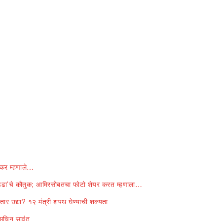
कर म्हणाले…
चड्ढा’चे कौतुक; आमिरसोबतचा फोटो शेयर करत म्हणाला…
र उद्या? १२ मंत्री शपथ घेण्याची शक्यता
चिन सावंत