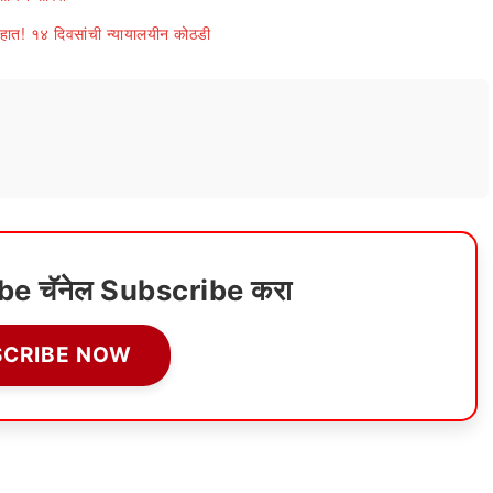
ात! १४ दिवसांची न्यायालयीन कोठडी
ube चॅनेल Subscribe करा
SCRIBE NOW