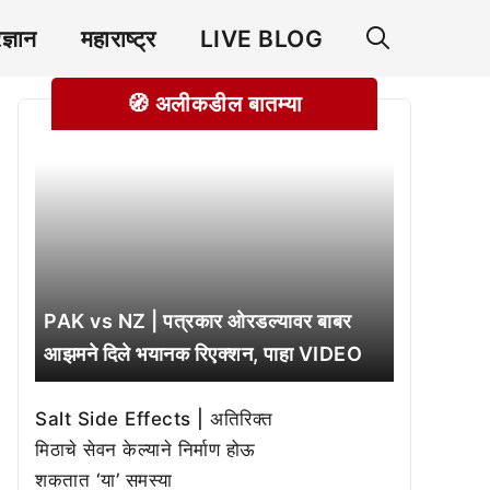
रज्ञान
महाराष्ट्र
LIVE BLOG
🧭 अलीकडील बातम्या
PAK vs NZ | पत्रकार ओरडल्यावर बाबर
आझमने दिले भयानक रिएक्शन, पाहा VIDEO
Salt Side Effects | अतिरिक्त
मिठाचे सेवन केल्याने निर्माण होऊ
शकतात ‘या’ समस्या