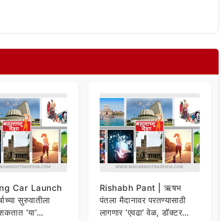
ng Car Launch
Rishabh Pant | ऋषभ
र्षाच्या सुरुवातीला
पंतला मैदानावर परतण्यासाठी
शकतात ‘या’
लागणार ‘एवढा’ वेळ, डॉक्टर