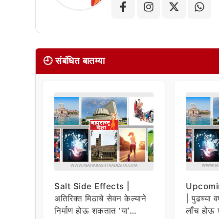
🕘 संबंधित बातम्या
Salt Side Effects |
Upcomi
अतिरिक्त मिठाचे सेवन केल्याने
| पुढच्या व
निर्माण होऊ शकतात ‘या’
लाँच होऊ 