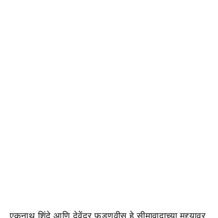
एकनाथ शिंदे आणि देवेंद्र फडणवीस हे सीमावादाच्या मुद्द्यावर