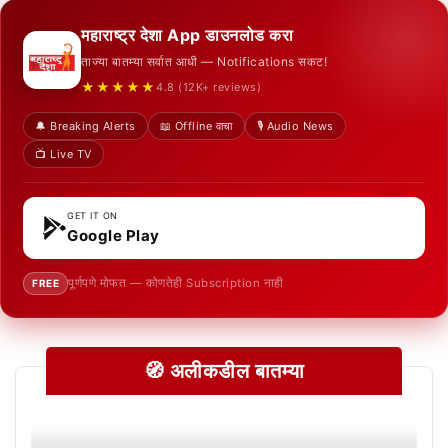
महाराष्ट्र देशा App डाउनलोड करा
ताज्या बातम्या सर्वात आधी — Notifications सकट!
★★★★★
4.8 (12K+ reviews)
🔔 Breaking Alerts
📖 Offline वाचा
🎙️ Audio News
📺 Live TV
GET IT ON
Google Play
पूर्णपणे मोफत — कोणतेही Subscription नाही
FREE
🧭 अलीकडील बातम्या