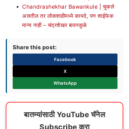
Chandrashekhar Bawankule | चुकले
असतील तर लोकशाहीमध्ये कायदे, पण शाईफेक
मान्य नाही – चंद्रशेखर बावनकुळे
Share this post:
Facebook
X
WhatsApp
बातम्यांसाठी YouTube चॅनेल
Subscribe करा