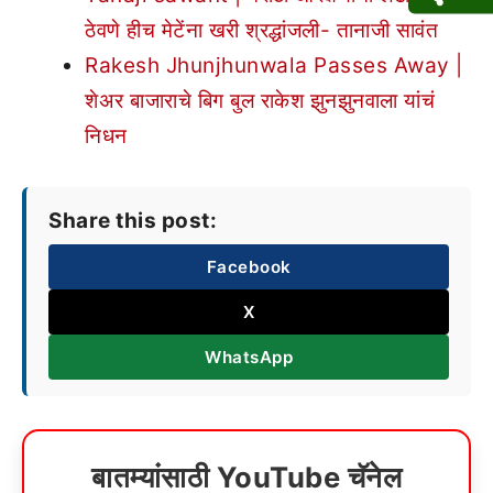
ठेवणे हीच मेटेंना खरी श्रद्धांजली- तानाजी सावंत
Rakesh Jhunjhunwala Passes Away |
शेअर बाजाराचे बिग बुल राकेश झुनझुनवाला यांचं
निधन
Share this post:
Facebook
X
WhatsApp
बातम्यांसाठी YouTube चॅनेल