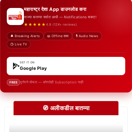
महाराष्ट्र देशा App डाउनलोड करा
ताज्या बातम्या सर्वात आधी — Notifications सकट!
★★★★★
4.8 (12K+ reviews)
🔔 Breaking Alerts
📖 Offline वाचा
🎙️ Audio News
📺 Live TV
GET IT ON
Google Play
पूर्णपणे मोफत — कोणतेही Subscription नाही
FREE
🧭 अलीकडील बातम्या