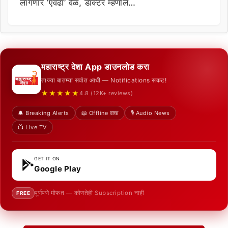
लागणार ‘एवढा’ वेळ, डॉक्टर म्हणाले…
महाराष्ट्र देशा App डाउनलोड करा
ताज्या बातम्या सर्वात आधी — Notifications सकट!
★★★★★
4.8 (12K+ reviews)
🔔 Breaking Alerts
📖 Offline वाचा
🎙️ Audio News
📺 Live TV
GET IT ON
Google Play
पूर्णपणे मोफत — कोणतेही Subscription नाही
FREE