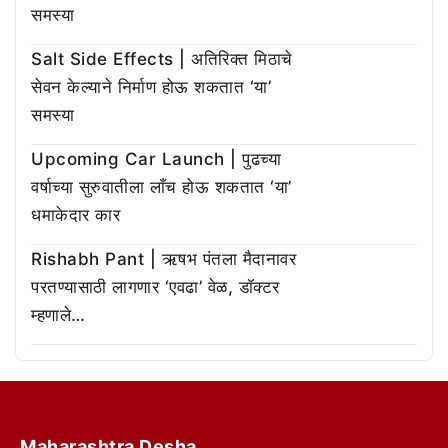
समस्या
Salt Side Effects | अतिरिक्त मिठाचे
सेवन केल्याने निर्माण होऊ शकतात ‘या’
समस्या
Upcoming Car Launch | पुढच्या
वर्षाच्या सुरुवातीला लाँच होऊ शकतात ‘या’
धमाकेदार कार
Rishabh Pant | ऋषभ पंतला मैदानावर
परतण्यासाठी लागणार ‘एवढा’ वेळ, डॉक्टर
म्हणाले…
Maharashtra Desha