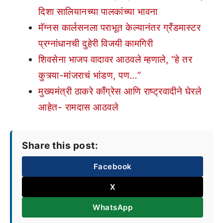
दिशा सालियानच्या पालकांच्या भावना
मॅग्नस कार्लसनला पराभूत केल्यानंतर ग्रँडमास्टर
प्रग्नांधानची दुहेरी विजयी कामगिरी
शिवसेना भाजप वादावर आठवले म्हणाले, “हे तर
कुत्र्या-मांजराचं भांडण, पण…”
मुख्यमंत्री ठाकरे काँग्रेस आणि राष्ट्रवादीने घेरले
आहेत- रामदास आठवले
Share this post:
Facebook
X
WhatsApp