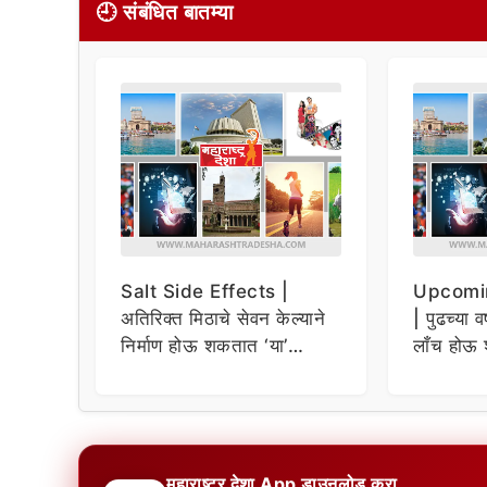
🕘 संबंधित बातम्या
Salt Side Effects |
Upcomi
अतिरिक्त मिठाचे सेवन केल्याने
| पुढच्या व
निर्माण होऊ शकतात ‘या’
लाँच होऊ 
समस्या
धमाकेदार 
महाराष्ट्र देशा App डाउनलोड करा