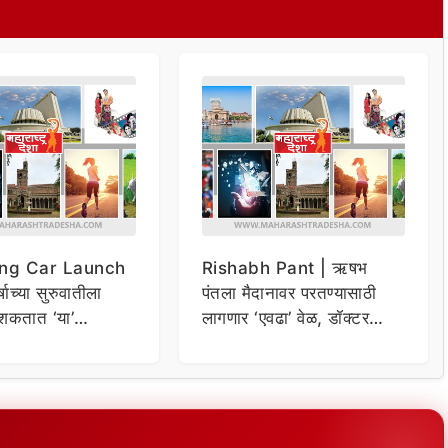
ng Car Launch
Rishabh Pant | ऋषभ
र्षाच्या सुरुवातीला
पंतला मैदानावर परतण्यासाठी
शकतात ‘या’
लागणार ‘एवढा’ वेळ, डॉक्टर
कार
म्हणाले…