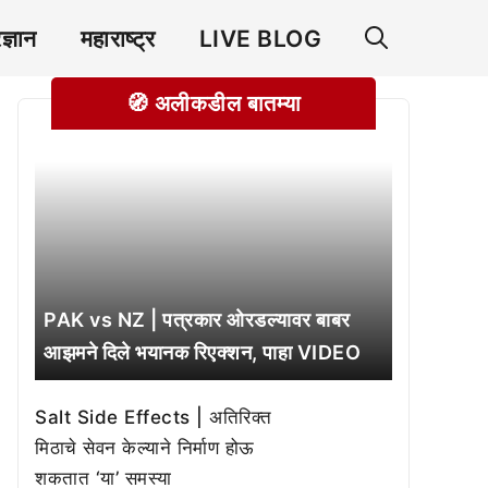
रज्ञान
महाराष्ट्र
LIVE BLOG
🧭 अलीकडील बातम्या
PAK vs NZ | पत्रकार ओरडल्यावर बाबर
आझमने दिले भयानक रिएक्शन, पाहा VIDEO
Salt Side Effects | अतिरिक्त
मिठाचे सेवन केल्याने निर्माण होऊ
शकतात ‘या’ समस्या