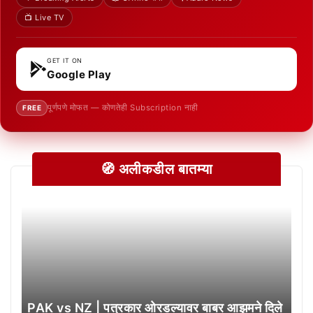
📺 Live TV
GET IT ON
Google Play
पूर्णपणे मोफत — कोणतेही Subscription नाही
FREE
🧭 अलीकडील बातम्या
PAK vs NZ | पत्रकार ओरडल्यावर बाबर आझमने दिले