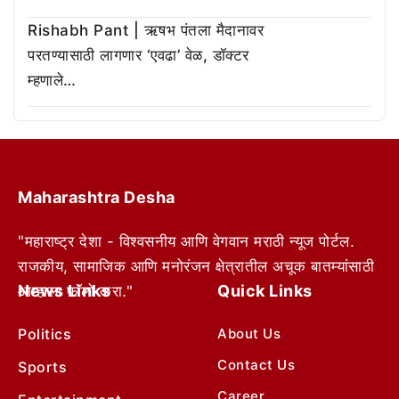
Rishabh Pant | ऋषभ पंतला मैदानावर
परतण्यासाठी लागणार ‘एवढा’ वेळ, डॉक्टर
म्हणाले…
Maharashtra Desha
"महाराष्ट्र देशा - विश्वसनीय आणि वेगवान मराठी न्यूज पोर्टल.
राजकीय, सामाजिक आणि मनोरंजन क्षेत्रातील अचूक बातम्यांसाठी
News Links
Quick Links
आम्हाला फॉलो करा."
Politics
About Us
Contact Us
Sports
Career