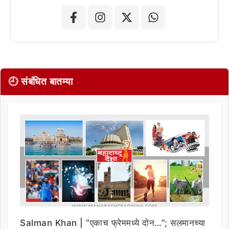
🕘 संबंधित बातम्या
Salman Khan | “एकाच फ्रेममध्ये दोन…”; सलमानच्या