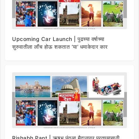
Upcoming Car Launch | पुढच्या वर्षाच्या
सुरुवातीला लाँच होऊ शकतात ‘या’ धमाकेदार कार
Rishabh Pant | ऋषभ पंतला मैदानावर परतण्यासाठी