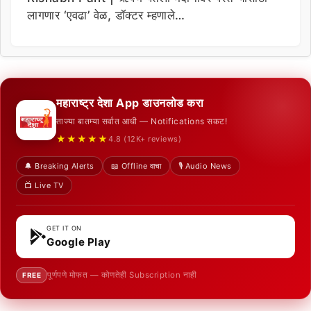
लागणार ‘एवढा’ वेळ, डॉक्टर म्हणाले…
महाराष्ट्र देशा App डाउनलोड करा
ताज्या बातम्या सर्वात आधी — Notifications सकट!
★★★★★
4.8 (12K+ reviews)
🔔 Breaking Alerts
📖 Offline वाचा
🎙️ Audio News
📺 Live TV
GET IT ON
Google Play
पूर्णपणे मोफत — कोणतेही Subscription नाही
FREE