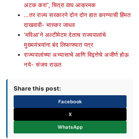
अटक करा”, चित्रा वाघ आक्रमक
…तर राज्य सरकारने दोन दोन हात करण्याची हिंमत
दाखवावी- भास्कर जाधव
‘मविआ’ने अल्टीमेटम देताच राज्यपालांचे
मुख्यमंत्र्यांना बंद लिफाफ्यात पत्र
राज्यपालांच्या अभ्यासाचे आणि विद्वत्तेचे अजीर्ण होऊ
नये- संजय राऊत
Share this post:
Facebook
X
WhatsApp