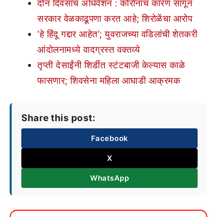
दोन दिवसांचं अधिवेशन : कोरोनाचं कारण सांगून
सरकार वेळकाढूपणा करत आहे; शिरोळेंचा आरोप
‘हे हिंदू गद्दार आहेत’; युवराजच्या वडिलांची शेतकरी
आंदोलनामध्ये वादग्रस्त वक्तव्ये
तृप्ती देसाईंनी शिर्डीत स्टंटबाजी केल्यास काळे
फासणार; शिवसेना महिला आघाडी आक्रमक
Share this post:
Facebook
X
WhatsApp