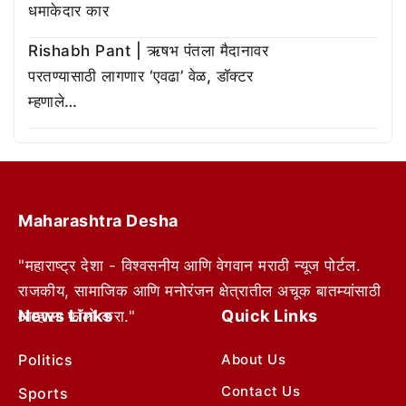
धमाकेदार कार
Rishabh Pant | ऋषभ पंतला मैदानावर
परतण्यासाठी लागणार ‘एवढा’ वेळ, डॉक्टर
म्हणाले…
Maharashtra Desha
"महाराष्ट्र देशा - विश्वसनीय आणि वेगवान मराठी न्यूज पोर्टल.
राजकीय, सामाजिक आणि मनोरंजन क्षेत्रातील अचूक बातम्यांसाठी
News Links
Quick Links
आम्हाला फॉलो करा."
Politics
About Us
Contact Us
Sports