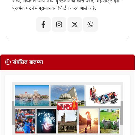
सत्य, निष्पक्षता आणि नव्या दृष्टिकोनाची कास धरत, 'महाराष्ट्र देशा'
प्रत्येक घटनेचं प्रामाणिक रिपोर्टिंग करत आले आहे.
🕘 संबंधित बातम्या