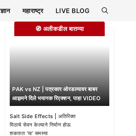
रज्ञान
महाराष्ट्र
LIVE BLOG
🧭 अलीकडील बातम्या
PAK vs NZ | पत्रकार ओरडल्यावर बाबर
आझमने दिले भयानक रिएक्शन, पाहा VIDEO
Salt Side Effects | अतिरिक्त
मिठाचे सेवन केल्याने निर्माण होऊ
शकतात ‘या’ समस्या