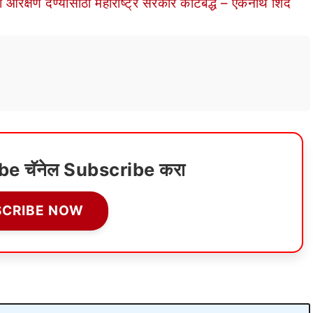
्षण देण्यासाठी महाराष्ट्र सरकार कटिबद्ध – एकनाथ शिंदे
ube चॅनेल Subscribe करा
SCRIBE NOW