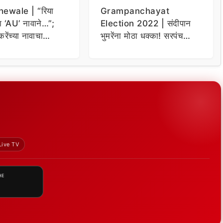
ewale | “रिया
Grampanchayat
ला ‘AU’ नावाने…”;
Election 2022 | संदीपान
रेंच्या नावाचा
भुमरेंना मोठा धक्का! सरपंच
 राहुल शेवाळेंचे
पदाचा उमेदवार तिसऱ्या
प
क्रमांकावर, ठाकरे गटाचा मोठा
विजय
Live TV
HE