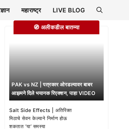
रज्ञान
महाराष्ट्र
LIVE BLOG
🧭 अलीकडील बातम्या
PAK vs NZ | पत्रकार ओरडल्यावर बाबर
आझमने दिले भयानक रिएक्शन, पाहा VIDEO
Salt Side Effects | अतिरिक्त
मिठाचे सेवन केल्याने निर्माण होऊ
शकतात ‘या’ समस्या