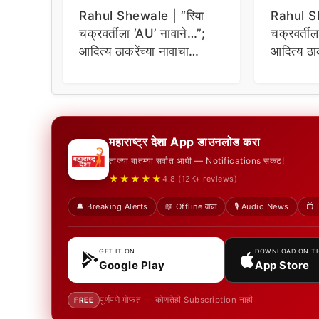
Rahul Shewale | “रिया
Rahul Sh
चक्रवर्तीला ‘AU’ नावाने…”;
चक्रवर्ती
आदित्य ठाकरेंच्या नावाचा
आदित्य ठाक
उल्लेख करत राहुल शेवाळेंचे
उल्लेख करत
गंभीर आरोप
गंभीर आरो
महाराष्ट्र देशा App डाउनलोड करा
ताज्या बातम्या सर्वात आधी — Notifications सकट!
★★★★★
4.8 (12K+ reviews)
🔔 Breaking Alerts
📖 Offline वाचा
🎙️ Audio News
📺 
GET IT ON
DOWNLOAD ON T
Google Play
App Store
पूर्णपणे मोफत — कोणतेही Subscription नाही
FREE