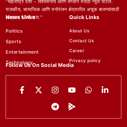
"महाराष्ट्र देशा - विश्वसनीय आणि वेगवान मराठी न्यूज पोर्टल.
राजकीय, सामाजिक आणि मनोरंजन क्षेत्रातील अचूक बातम्यांसाठी
News Links
Quick Links
आम्हाला फॉलो करा."
Politics
About Us
Contact Us
Sports
Career
Entertainment
Privacy policy
Technology
Follow Us On Social Media