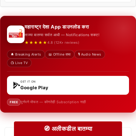
महाराष्ट्र देशा App डाउनलोड करा
ताज्या बातम्या सर्वात आधी — Notifications सकट!
★★★★★
4.8 (12K+ reviews)
🔔 Breaking Alerts
📖 Offline वाचा
🎙️ Audio News
📺 Live TV
GET IT ON
Google Play
पूर्णपणे मोफत — कोणतेही Subscription नाही
FREE
🧭 अलीकडील बातम्या