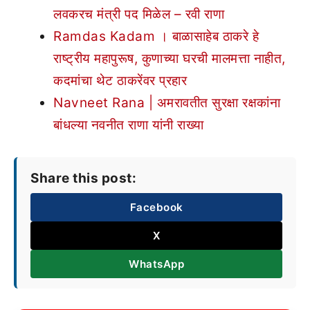
लवकरच मंत्री पद मिळेल – रवी राणा
Ramdas Kadam । बाळासाहेब ठाकरे हे
राष्ट्रीय महापुरूष, कुणाच्या घरची मालमत्ता नाहीत,
कदमांचा थेट ठाकरेंवर प्रहार
Navneet Rana | अमरावतीत सुरक्षा रक्षकांना
बांधल्या नवनीत राणा यांनी राख्या
Share this post:
Facebook
X
WhatsApp