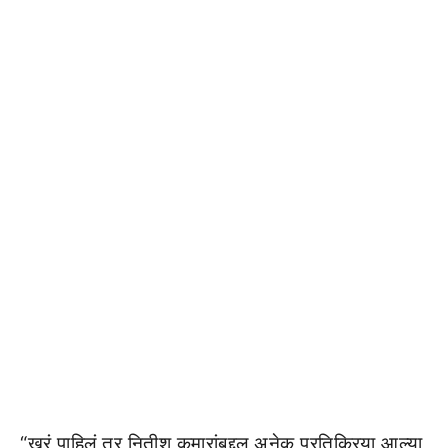
“खरं पाहिलं तर नितीश कुमारांबद्दल अनेक प्रतिक्रिया आल्या