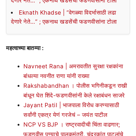
देणारे नेते…” ; एकनाथ खडसेंची फडणवीसांना टोला
Eknath Khadse | “वेगळ्या विदर्भासाठी लढा
देणारे नेते…” ; एकनाथ खडसेंची फडणवीसांना टोला
महत्वाच्या बातम्या :
Navneet Rana | अमरावतीत सुरक्षा रक्षकांना
बांधल्या नवनीत राणा यांनी राख्या
Rakshabandhan । पोलीस भगिनीकडून राखी
बांधून घेत शिंदे-फडणवीसांनी केले रक्षाबंधन साजरे
Jayant Patil | भाजपाला विरोध करण्यासाठी
सर्वांनी एकत्र येणं गरजेचं – जयंत पाटील
NCP VS BJP । राष्ट्रवादीची चिंता वाढणार;
फडणवीस पुण्याचे पालकमंत्री, चंद्रकांत पाटलांचे