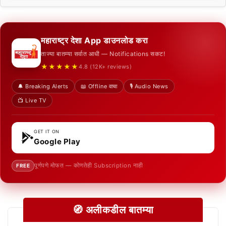
महाराष्ट्र देशा App डाउनलोड करा
ताज्या बातम्या सर्वात आधी — Notifications सकट!
★★★★★
4.8 (12K+ reviews)
🔔 Breaking Alerts
📖 Offline वाचा
🎙️ Audio News
📺 Live TV
GET IT ON
Google Play
पूर्णपणे मोफत — कोणतेही Subscription नाही
FREE
🧭 अलीकडील बातम्या