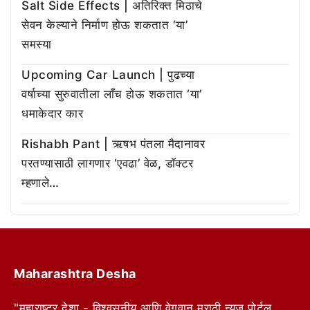
Salt Side Effects | अतिरिक्त मिठाचे
सेवन केल्याने निर्माण होऊ शकतात ‘या’
समस्या
Upcoming Car Launch | पुढच्या
वर्षाच्या सुरुवातीला लाँच होऊ शकतात ‘या’
धमाकेदार कार
Rishabh Pant | ऋषभ पंतला मैदानावर
परतण्यासाठी लागणार ‘एवढा’ वेळ, डॉक्टर
म्हणाले…
Maharashtra Desha
"महाराष्ट्र देशा - विश्वसनीय आणि वेगवान मराठी न्यूज पोर्टल.