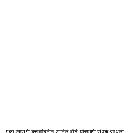
एका खासगी वृत्तवाहिनीने अनिल बोंडे यांच्याशी संपर्क साधला.