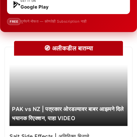
GET IT ON
Google Play
पूर्णपणे मोफत — कोणतेही Subscription नाही
FREE
🧭 अलीकडील बातम्या
PAK vs NZ | पत्रकार ओरडल्यावर बाबर आझमने दिले
भयानक रिएक्शन, पाहा VIDEO
Salt Side Effects | अतिरिक्त मिठाचे