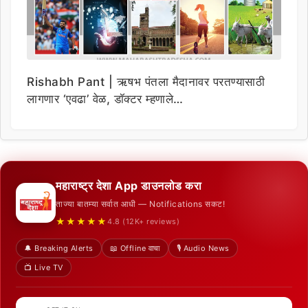
Rishabh Pant | ऋषभ पंतला मैदानावर परतण्यासाठी
लागणार ‘एवढा’ वेळ, डॉक्टर म्हणाले…
महाराष्ट्र देशा App डाउनलोड करा
ताज्या बातम्या सर्वात आधी — Notifications सकट!
★★★★★
4.8 (12K+ reviews)
🔔 Breaking Alerts
📖 Offline वाचा
🎙️ Audio News
📺 Live TV