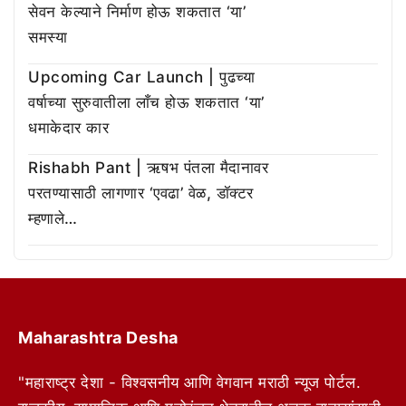
सेवन केल्याने निर्माण होऊ शकतात ‘या’
समस्या
Upcoming Car Launch | पुढच्या
वर्षाच्या सुरुवातीला लाँच होऊ शकतात ‘या’
धमाकेदार कार
Rishabh Pant | ऋषभ पंतला मैदानावर
परतण्यासाठी लागणार ‘एवढा’ वेळ, डॉक्टर
म्हणाले…
Maharashtra Desha
"महाराष्ट्र देशा - विश्वसनीय आणि वेगवान मराठी न्यूज पोर्टल.