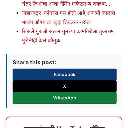
नंतर जिओचा आता गेमिंग मार्केटमध्ये दबदबा…
‘महाराष्ट्र ‘कांग्रेस’मय होतो आहे,आगामी काळात
भाजप औषधाला सुद्धा शिल्लक नसेल’
डिसले गुरुजी सलाम तुमच्या कामगिरीला तुकाराम
मुंडेंनीही केलं कौतुक
Share this post:
Facebook
X
WhatsApp