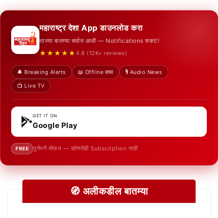
महाराष्ट्र देशा App डाउनलोड करा
ताज्या बातम्या सर्वात आधी — Notifications सकट!
★★★★★
4.8 (12K+ reviews)
🔔 Breaking Alerts
📖 Offline वाचा
🎙️ Audio News
📺 Live TV
GET IT ON
Google Play
पूर्णपणे मोफत — कोणतेही Subscription नाही
FREE
🧭 अलीकडील बातम्या