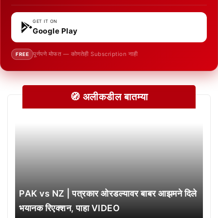
GET IT ON
Google Play
पूर्णपणे मोफत — कोणतेही Subscription नाही
FREE
🧭 अलीकडील बातम्या
PAK vs NZ | पत्रकार ओरडल्यावर बाबर आझमने दिले
भयानक रिएक्शन, पाहा VIDEO