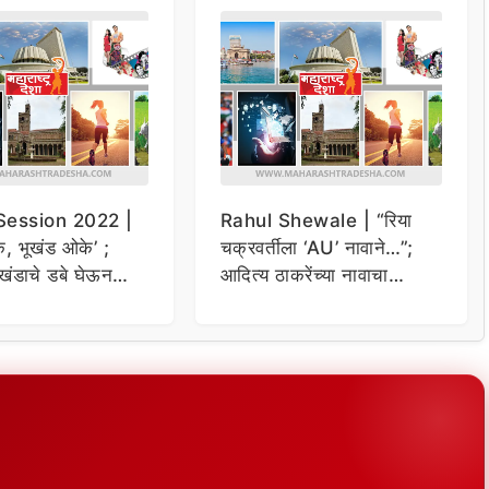
Session 2022 |
Rahul Shewale | “रिया
े, भूखंड ओके’ ;
चक्रवर्तीला ‘AU’ नावाने…”;
ीखंडाचे डबे घेऊन
आदित्य ठाकरेंच्या नावाचा
ी जोरदार घोषणाबाजी
उल्लेख करत राहुल शेवाळेंचे
गंभीर आरोप