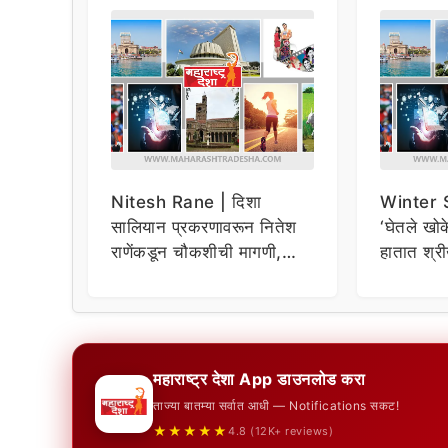
Nitesh Rane | दिशा
Winter 
सालियान प्रकरणावरून नितेश
‘घेतले खोक
राणेंकडून चौकशीची मागणी,
हातात श्र
सभागृहात मोठा गोंधळ!
विरोधकांच
महाराष्ट्र देशा App डाउनलोड करा
ताज्या बातम्या सर्वात आधी — Notifications सकट!
★★★★★
4.8 (12K+ reviews)