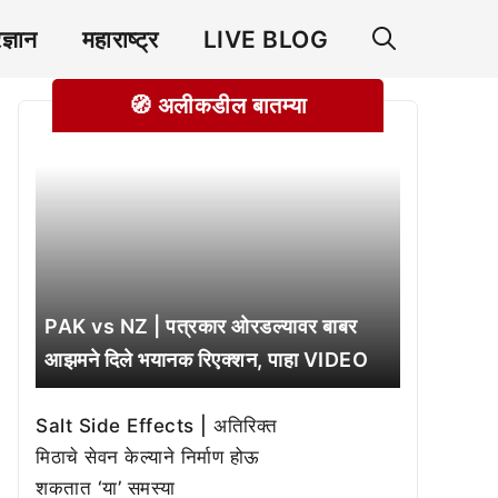
रज्ञान
महाराष्ट्र
LIVE BLOG
🧭 अलीकडील बातम्या
PAK vs NZ | पत्रकार ओरडल्यावर बाबर
आझमने दिले भयानक रिएक्शन, पाहा VIDEO
Salt Side Effects | अतिरिक्त
मिठाचे सेवन केल्याने निर्माण होऊ
शकतात ‘या’ समस्या