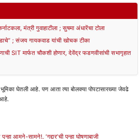
टकला, मंत्री गुवाहाटीला ; सुषमा अंधारेंचा टोला
ाचे” ; संजय गायकवाड यांची खोचक टीका
ी SIT मार्फत चौकशी होणार, देवेंद्र फडणवीसांची सभागृहात
कदा भूमिका घेतली आहे. पण आता त्या बोलक्या पोपटासारख्या जेवढे
आहे.
हा आमने-सामने!, ‘गद्दार’ची पुन्हा घोषणाबाजी