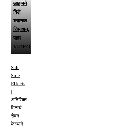
आझमने
दिले
भयानक
रिएक्शन,
पाहा
VIDEO
Salt
Side
Effects
|
अतिरिक्त
मिठाचे
सेवन
केल्याने