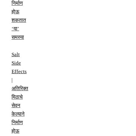
निर्माण
होऊ
शकतात
‘या’
समस्या
Salt
Side
Effects
|
अतिरिक्त
मिठाचे
सेवन
केल्याने
निर्माण
होऊ