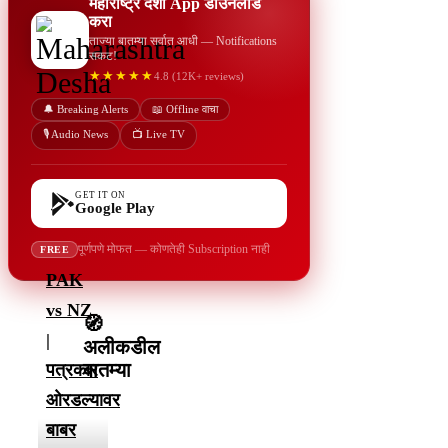
महाराष्ट्र देशा App डाउनलोड
करा
ताज्या बातम्या सर्वात आधी — Notifications
सकट!
★★★★★
4.8 (12K+ reviews)
🔔 Breaking Alerts
📖 Offline वाचा
🎙️ Audio News
📺 Live TV
GET IT ON
Google Play
पूर्णपणे मोफत — कोणतेही Subscription नाही
FREE
PAK
vs NZ
🧭
|
अलीकडील
बातम्या
पत्रकार
ओरडल्यावर
बाबर