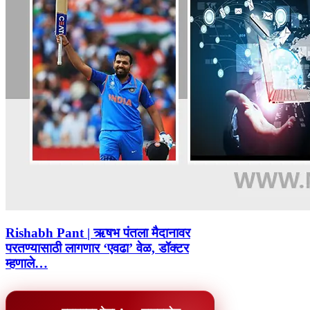
Rishabh Pant | ऋषभ पंतला मैदानावर
परतण्यासाठी लागणार ‘एवढा’ वेळ, डॉक्टर
म्हणाले…