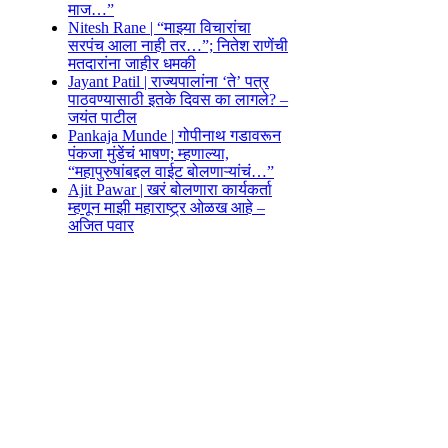
माज…”
Nitesh Rane | “माझ्या विचारांचा
सरपंच आला नाही तर…”; नितेश राणेंची
मतदारांना जाहीर धमकी
Jayant Patil | राज्यपालांना ‘ते’ पत्र
पाठवण्यासाठी इतके दिवस का लागले? –
जयंत पाटील
Pankaja Munde | गोपीनाथ गडावरून
पंकजा मुंडेंचं भाषण; म्हणाल्या,
“महापुरुषांबद्दल वाईट बोलणाऱ्यांचं…”
Ajit Pawar | खरं बोलणारा कार्यकर्ता
म्हणून माझी महाराष्ट्र्र ओळख आहे –
अजित पवार