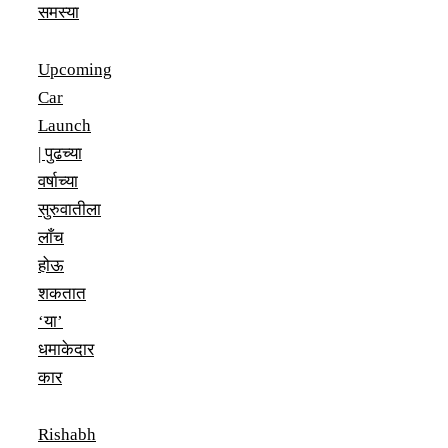
समस्या
Upcoming
Car
Launch
| पुढच्या
वर्षाच्या
सुरुवातीला
लाँच
होऊ
शकतात
‘या’
धमाकेदार
कार
Rishabh