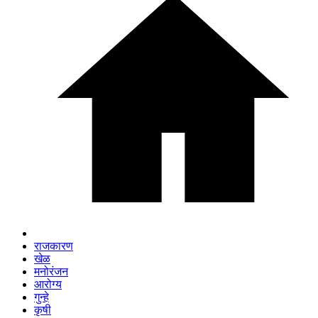
राजकारण
खेळ
मनोरंजन
आरोग्य
गुन्हे
कृषी