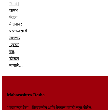
Pant |
ऋषभ
पंतला
मैदानावर
परतण्यासाठी
लागणार
‘एवढा’
वेळ,
डॉक्टर
म्हणाले…
Maharashtra Desha
"महाराष्ट्र देशा - विश्वसनीय आणि वेगवान मराठी न्यूज पोर्टल.