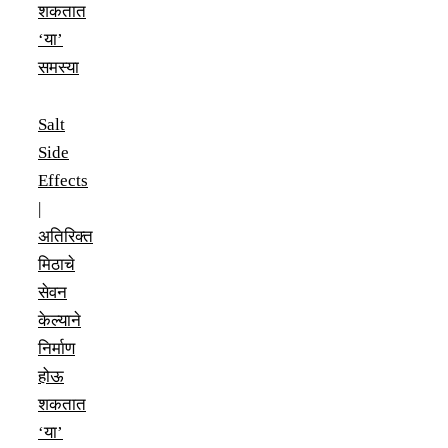
शकतात
‘या’
समस्या
Salt
Side
Effects
|
अतिरिक्त
मिठाचे
सेवन
केल्याने
निर्माण
होऊ
शकतात
‘या’