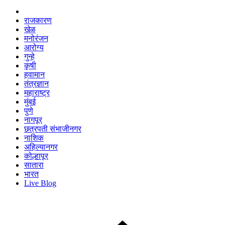
राजकारण
खेळ
मनोरंजन
आरोग्य
गुन्हे
कृषी
हवामान
तंत्रज्ञान
महाराष्ट्र
मुंबई
पुणे
नागपूर
छत्रपती संभाजीनगर
नाशिक
अहिल्यानगर
कोल्हापूर
सातारा
भारत
Live Blog