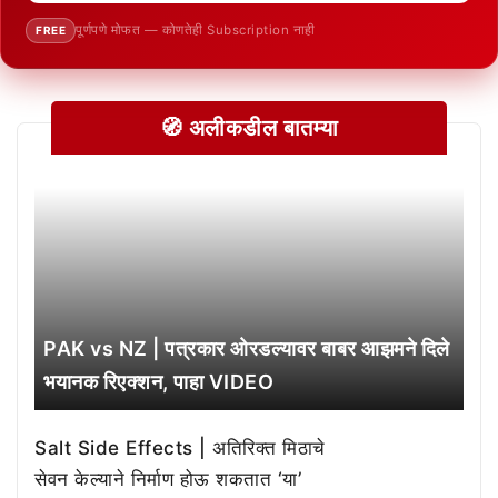
पूर्णपणे मोफत — कोणतेही Subscription नाही
FREE
🧭 अलीकडील बातम्या
PAK vs NZ | पत्रकार ओरडल्यावर बाबर आझमने दिले
भयानक रिएक्शन, पाहा VIDEO
Salt Side Effects | अतिरिक्त मिठाचे
सेवन केल्याने निर्माण होऊ शकतात ‘या’