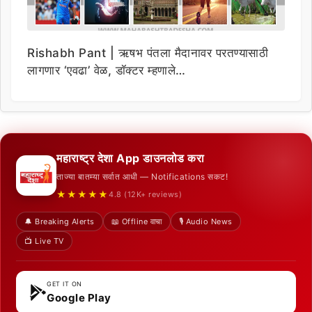
Rishabh Pant | ऋषभ पंतला मैदानावर परतण्यासाठी
लागणार ‘एवढा’ वेळ, डॉक्टर म्हणाले…
महाराष्ट्र देशा App डाउनलोड करा
ताज्या बातम्या सर्वात आधी — Notifications सकट!
★★★★★
4.8 (12K+ reviews)
🔔 Breaking Alerts
📖 Offline वाचा
🎙️ Audio News
📺 Live TV
GET IT ON
Google Play