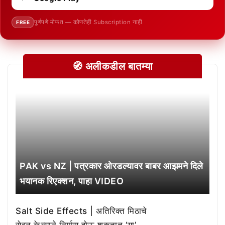
पूर्णपणे मोफत — कोणतेही Subscription नाही
FREE
🧭 अलीकडील बातम्या
PAK vs NZ | पत्रकार ओरडल्यावर बाबर आझमने दिले
भयानक रिएक्शन, पाहा VIDEO
Salt Side Effects | अतिरिक्त मिठाचे
सेवन केल्याने निर्माण होऊ शकतात ‘या’