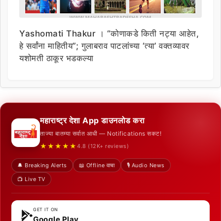
Yashomati Thakur । “कोणाकडे किती नट्या आहेत,
हे सर्वांना माहितीय”; गुलाबराव पाटलांच्या ‘त्या’ वक्तव्यावर
यशोमती ठाकूर भडकल्या
महाराष्ट्र देशा App डाउनलोड करा
ताज्या बातम्या सर्वात आधी — Notifications सकट!
★★★★★
4.8 (12K+ reviews)
🔔 Breaking Alerts
📖 Offline वाचा
🎙️ Audio News
📺 Live TV
GET IT ON
Google Play