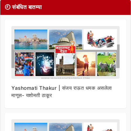
🕘 संबंधित बातम्या
Yashomati Thakur | संजय राऊत धमक असलेला
माणूस- यशोमती ठाकूर