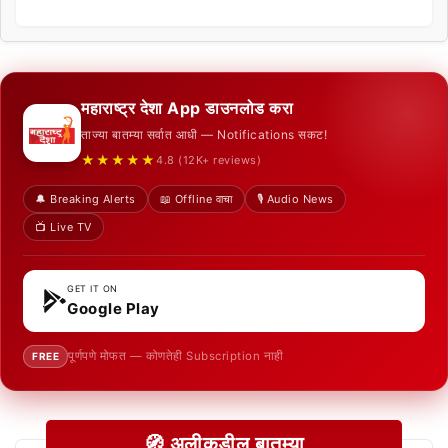
महाराष्ट्र देशा App डाउनलोड करा
ताज्या बातम्या सर्वात आधी — Notifications सकट!
★★★★★
4.8 (12K+ reviews)
🔔 Breaking Alerts
📖 Offline वाचा
🎙️ Audio News
📺 Live TV
GET IT ON
Google Play
पूर्णपणे मोफत — कोणतेही Subscription नाही
FREE
🧭 अलीकडील बातम्या