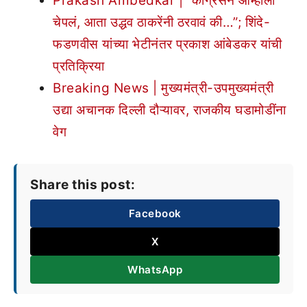
Prakash Ambedkar | “काँग्रेसने आम्हाला
चेपलं, आता उद्धव ठाकरेंनी ठरवावं की…”; शिंदे-
फडणवीस यांच्या भेटीनंतर प्रकाश आंबेडकर यांची
प्रतिक्रिया
Breaking News | मुख्यमंत्री-उपमुख्यमंत्री
उद्या अचानक दिल्ली दौऱ्यावर, राजकीय घडामोडींना
वेग
Share this post:
Facebook
X
WhatsApp