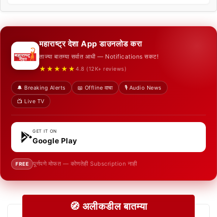
महाराष्ट्र देशा App डाउनलोड करा
ताज्या बातम्या सर्वात आधी — Notifications सकट!
★★★★★
4.8 (12K+ reviews)
🔔 Breaking Alerts
📖 Offline वाचा
🎙️ Audio News
📺 Live TV
GET IT ON
Google Play
पूर्णपणे मोफत — कोणतेही Subscription नाही
FREE
🧭 अलीकडील बातम्या