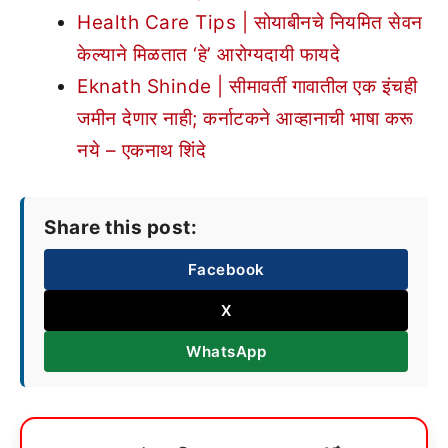
Health Care Tips | सोयाबीनचे नियमित सेवन
केल्याने मिळतात ‘हे’ आरोग्यदायी फायदे
Eknath Shinde | सीमावर्ती गावातील एक इंचही
जमीन देणार नाही; कर्नाटकने आव्हानाची भाषा करू
नये – एकनाथ शिंदे
Share this post:
Facebook
X
WhatsApp