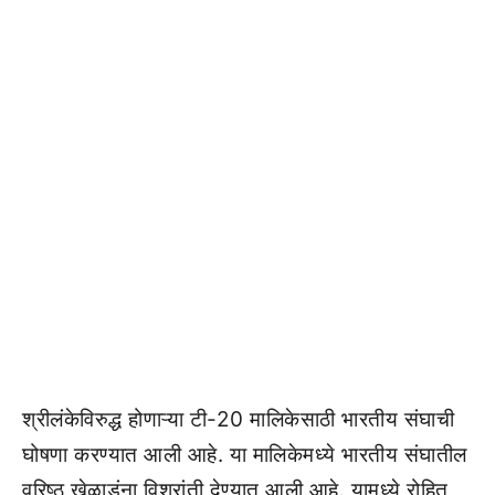
श्रीलंकेविरुद्ध होणाऱ्या टी-20 मालिकेसाठी भारतीय संघाची
घोषणा करण्यात आली आहे. या मालिकेमध्ये भारतीय संघातील
वरिष्ठ खेळाडूंना विश्रांती देण्यात आली आहे. यामध्ये रोहित