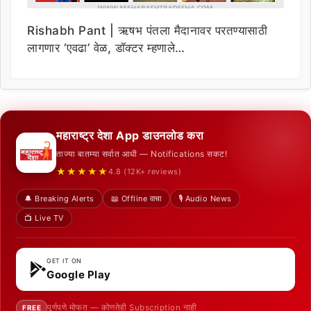
Rishabh Pant | ऋषभ पंतला मैदानावर परतण्यासाठी
लागणार ‘एवढा’ वेळ, डॉक्टर म्हणाले…
महाराष्ट्र देशा App डाउनलोड करा
ताज्या बातम्या सर्वात आधी — Notifications सकट!
★★★★★
4.8 (12K+ reviews)
🔔 Breaking Alerts
📖 Offline वाचा
🎙️ Audio News
📺 Live TV
GET IT ON
Google Play
पूर्णपणे मोफत — कोणतेही Subscription नाही
FREE