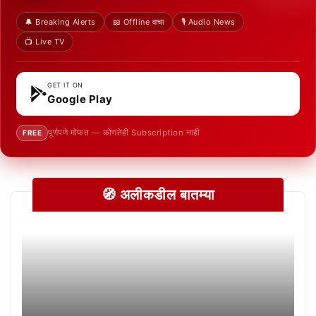
🔔 Breaking Alerts
📖 Offline वाचा
🎙️ Audio News
📺 Live TV
GET IT ON
Google Play
पूर्णपणे मोफत — कोणतेही Subscription नाही
FREE
🧭 अलीकडील बातम्या