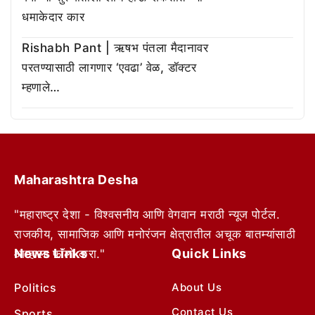
धमाकेदार कार
Rishabh Pant | ऋषभ पंतला मैदानावर
परतण्यासाठी लागणार ‘एवढा’ वेळ, डॉक्टर
म्हणाले…
Maharashtra Desha
"महाराष्ट्र देशा - विश्वसनीय आणि वेगवान मराठी न्यूज पोर्टल.
राजकीय, सामाजिक आणि मनोरंजन क्षेत्रातील अचूक बातम्यांसाठी
News Links
Quick Links
आम्हाला फॉलो करा."
Politics
About Us
Contact Us
Sports