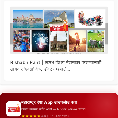
Rishabh Pant | ऋषभ पंतला मैदानावर परतण्यासाठी
लागणार ‘एवढा’ वेळ, डॉक्टर म्हणाले…
महाराष्ट्र देशा App डाउनलोड करा
ताज्या बातम्या सर्वात आधी — Notifications सकट!
★★★★★
4.8 (12K+ reviews)