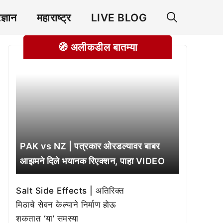
रज्ञान
महाराष्ट्र
LIVE BLOG
🧭 अलीकडील बातम्या
PAK vs NZ | पत्रकार ओरडल्यावर बाबर
आझमने दिले भयानक रिएक्शन, पाहा VIDEO
Salt Side Effects | अतिरिक्त
मिठाचे सेवन केल्याने निर्माण होऊ
शकतात ‘या’ समस्या