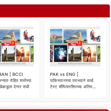
BAN | BCCI
PAK vs ENG |
्यात रोहित शर्माच्या
पाकिस्तानच्या पराभवाने वर्ल्ड
खेळाडूला देणार संधी
टेस्ट चॅम्पियनशिपच्या अंतिम
फेरीसाठी भारताचा मार्ग झाला
सोपा