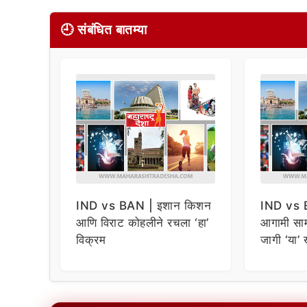
🕘 संबंधित बातम्या
IND vs BAN | इशान किशन
IND vs 
आणि विराट कोहलीने रचला ‘हा’
आगामी सामन
विक्रम
जागी ‘या’ 