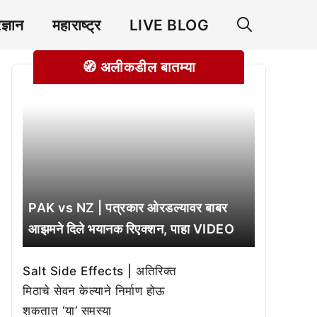
रज्ञान
महाराष्ट्र
LIVE BLOG
🧭 अलीकडील बातम्या
PAK vs NZ | पत्रकार ओरडल्यावर बाबर
आझमने दिले भयानक रिएक्शन, पाहा VIDEO
Salt Side Effects | अतिरिक्त
मिठाचे सेवन केल्याने निर्माण होऊ
शकतात ‘या’ समस्या