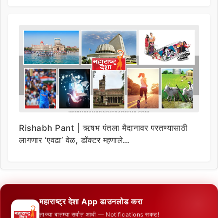
Rishabh Pant | ऋषभ पंतला मैदानावर परतण्यासाठी
लागणार ‘एवढा’ वेळ, डॉक्टर म्हणाले…
महाराष्ट्र देशा App डाउनलोड करा
ताज्या बातम्या सर्वात आधी — Notifications सकट!