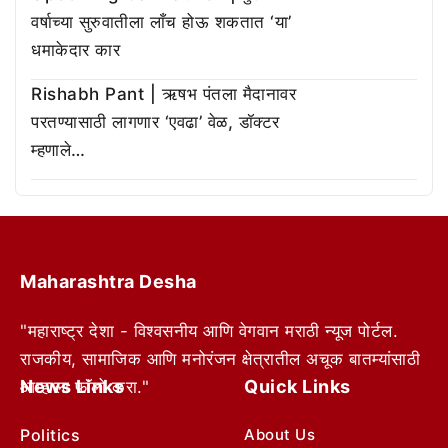
वर्षाच्या सुरुवातीला लाँच होऊ शकतात ‘या’
धमाकेदार कार
Rishabh Pant | ऋषभ पंतला मैदानावर
परतण्यासाठी लागणार ‘एवढा’ वेळ, डॉक्टर
म्हणाले…
Maharashtra Desha
"महाराष्ट्र देशा - विश्वसनीय आणि वेगवान मराठी न्यूज पोर्टल.
राजकीय, सामाजिक आणि मनोरंजन क्षेत्रातील अचूक बातम्यांसाठी
News Links
Quick Links
आम्हाला फॉलो करा."
Politics
About Us