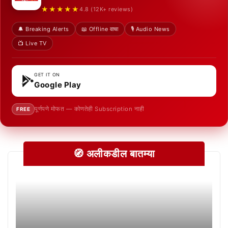
★★★★★
4.8 (12K+ reviews)
🔔 Breaking Alerts
📖 Offline वाचा
🎙️ Audio News
📺 Live TV
GET IT ON
Google Play
पूर्णपणे मोफत — कोणतेही Subscription नाही
FREE
🧭 अलीकडील बातम्या