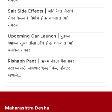
समस्या
Salt Side Effects | अतिरिक्त मिठाचे
सेवन केल्याने निर्माण होऊ शकतात ‘या’
समस्या
Upcoming Car Launch | पुढच्या
वर्षाच्या सुरुवातीला लाँच होऊ शकतात ‘या’
धमाकेदार कार
Rishabh Pant | ऋषभ पंतला मैदानावर
परतण्यासाठी लागणार ‘एवढा’ वेळ, डॉक्टर
म्हणाले…
Maharashtra Desha