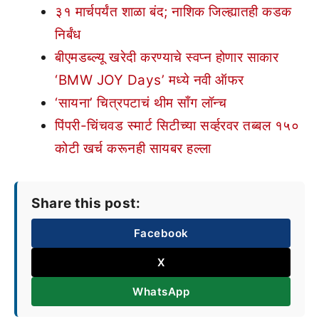
३१ मार्चपर्यंत शाळा बंद; नाशिक जिल्ह्यातही कडक
निर्बंध
बीएमडब्ल्यू खरेदी करण्याचे स्वप्न होणार साकार
‘BMW JOY Days’ मध्ये नवी ऑफर
‘सायना’ चित्रपटाचं थीम साँग लॉन्च
पिंपरी-चिंचवड स्मार्ट सिटीच्या सर्व्हरवर तब्बल १५०
कोटी खर्च करूनही सायबर हल्ला
Share this post:
Facebook
X
WhatsApp