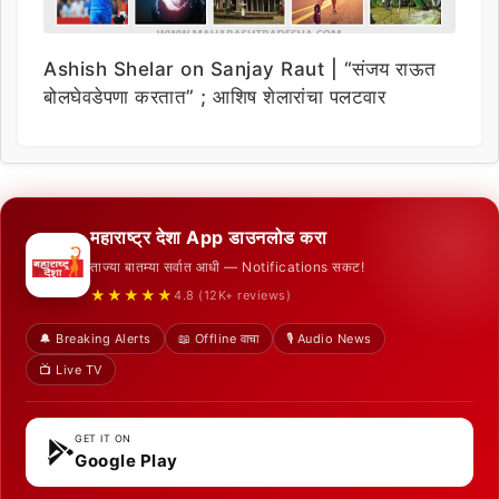
Ashish Shelar on Sanjay Raut | “संजय राऊत
बोलघेवडेपणा करतात” ; आशिष शेलारांचा पलटवार
महाराष्ट्र देशा App डाउनलोड करा
ताज्या बातम्या सर्वात आधी — Notifications सकट!
★★★★★
4.8 (12K+ reviews)
🔔 Breaking Alerts
📖 Offline वाचा
🎙️ Audio News
📺 Live TV
GET IT ON
Google Play