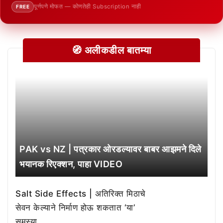
पूर्णपणे मोफत — कोणतेही Subscription नाही
FREE
🧭 अलीकडील बातम्या
PAK vs NZ | पत्रकार ओरडल्यावर बाबर आझमने दिले
भयानक रिएक्शन, पाहा VIDEO
Salt Side Effects | अतिरिक्त मिठाचे
सेवन केल्याने निर्माण होऊ शकतात ‘या’
समस्या