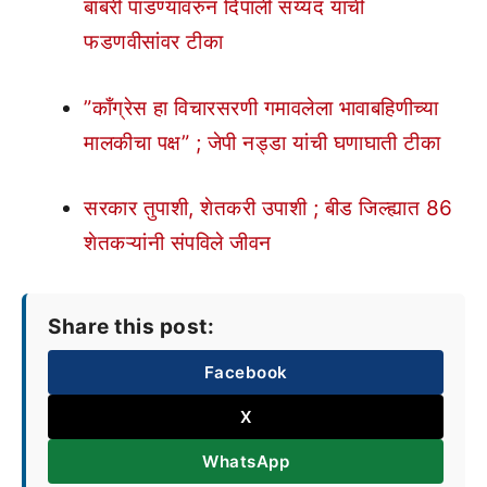
बाबरी पाडण्यावरुन दिपाली सय्यद यांची
फडणवीसांवर टीका
”काँग्रेस हा विचारसरणी गमावलेला भावाबहिणीच्या
मालकीचा पक्ष” ; जेपी नड्डा यांची घणाघाती टीका
सरकार तुपाशी, शेतकरी उपाशी ; बीड जिल्ह्यात 86
शेतकऱ्यांनी संपविले जीवन
Share this post:
Facebook
X
WhatsApp