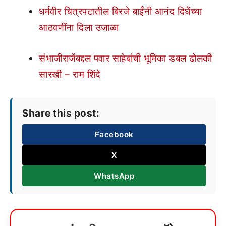
धर्मवीर चित्रपटातील बिरजे बाईंनी आनंद दिघेंच्या
आठवणींना दिला उजाळा
संभाजीराजेंबद्दल पवार साहेबांची भूमिका डबल ढोलकी
सारखी – राम शिंदे
Share this post:
Facebook
X
WhatsApp