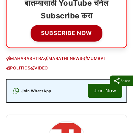
बातम्यांसाठी YouTube चॅनेल
Subscribe करा
SUBSCRIBE NOW
MAHARASHTRA
MARATHI NEWS
MUMBAI
POLITICS
VIDEO
Share
Join Now
Join WhatsApp