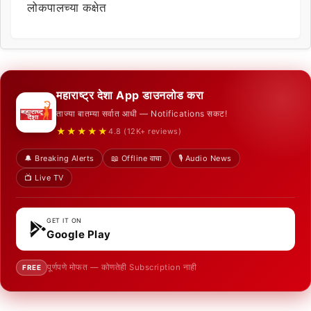
लोकपालच्या कक्षेत
महाराष्ट्र देशा App डाउनलोड करा
ताज्या बातम्या सर्वात आधी — Notifications सकट!
★★★★★
4.8 (12K+ reviews)
🔔 Breaking Alerts
📖 Offline वाचा
🎙️ Audio News
📺 Live TV
GET IT ON
Google Play
पूर्णपणे मोफत — कोणतेही Subscription नाही
FREE