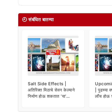
🕘 संबंधित बातम्या
Salt Side Effects |
Upcomi
अतिरिक्त मिठाचे सेवन केल्याने
| पुढच्या व
निर्माण होऊ शकतात ‘या’
लाँच होऊ 
समस्या
धमाकेदार 