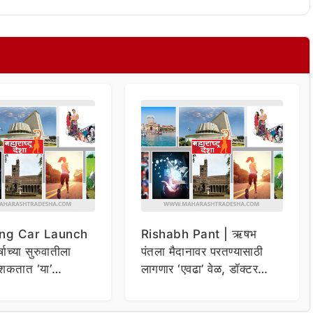
ng Car Launch
Rishabh Pant | ऋषभ
र्षाच्या सुरुवातीला
पंतला मैदानावर परतण्यासाठी
शकतात ‘या’
लागणार ‘एवढा’ वेळ, डॉक्टर
कार
म्हणाले…