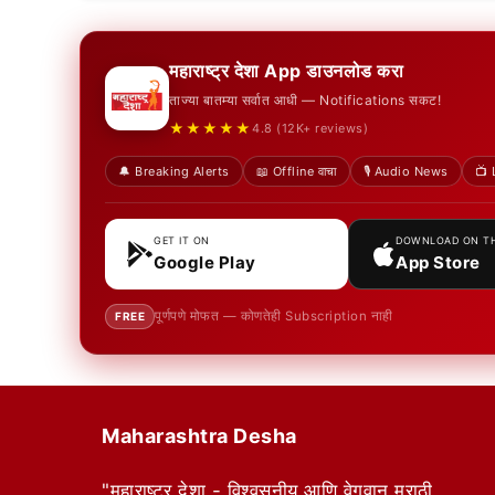
महाराष्ट्र देशा App डाउनलोड करा
ताज्या बातम्या सर्वात आधी — Notifications सकट!
★★★★★
4.8 (12K+ reviews)
🔔 Breaking Alerts
📖 Offline वाचा
🎙️ Audio News
📺 
GET IT ON
DOWNLOAD ON T
Google Play
App Store
पूर्णपणे मोफत — कोणतेही Subscription नाही
FREE
Maharashtra Desha
"महाराष्ट्र देशा - विश्वसनीय आणि वेगवान मराठी