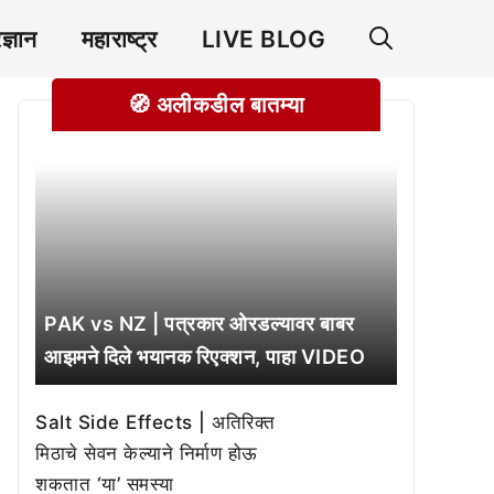
रज्ञान
महाराष्ट्र
LIVE BLOG
🧭 अलीकडील बातम्या
PAK vs NZ | पत्रकार ओरडल्यावर बाबर
आझमने दिले भयानक रिएक्शन, पाहा VIDEO
Salt Side Effects | अतिरिक्त
मिठाचे सेवन केल्याने निर्माण होऊ
शकतात ‘या’ समस्या