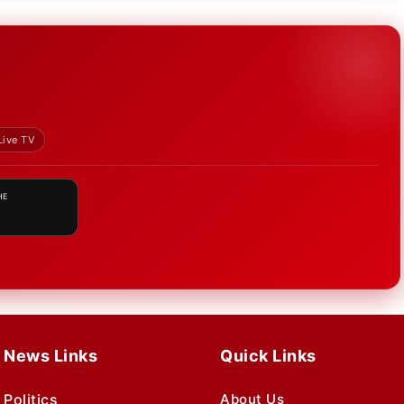
Live TV
HE
News Links
Quick Links
Politics
About Us