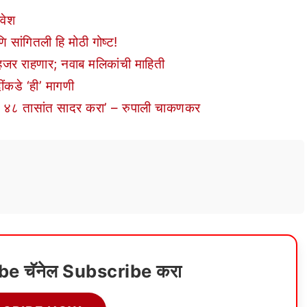
रवेश
ि सांगितली हि मोठी गोष्ट!
जर राहणार; नवाब मलिकांची माहिती
ींकडे ‘ही’ मागणी
 ४८ तासांत सादर करा’ – रुपाली चाकणकर
ube चॅनेल Subscribe करा