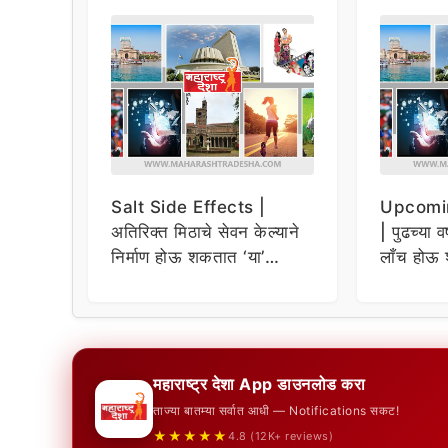
Salt Side Effects |
Upcomi
अतिरिक्त मिठाचे सेवन केल्याने
| पुढच्या व
निर्माण होऊ शकतात ‘या’
लाँच होऊ 
समस्या
धमाकेदार 
महाराष्ट्र देशा App डाउनलोड करा
ताज्या बातम्या सर्वात आधी — Notifications सकट!
★★★★★
4.8 (12K+ reviews)