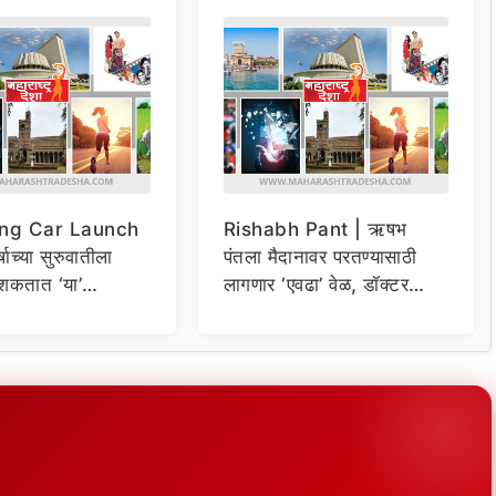
ng Car Launch
Rishabh Pant | ऋषभ
र्षाच्या सुरुवातीला
पंतला मैदानावर परतण्यासाठी
शकतात ‘या’
लागणार ‘एवढा’ वेळ, डॉक्टर
कार
म्हणाले…