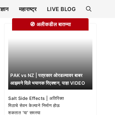
रज्ञान
महाराष्ट्र
LIVE BLOG
🧭 अलीकडील बातम्या
PAK vs NZ | पत्रकार ओरडल्यावर बाबर
आझमने दिले भयानक रिएक्शन, पाहा VIDEO
Salt Side Effects | अतिरिक्त
मिठाचे सेवन केल्याने निर्माण होऊ
शकतात ‘या’ समस्या