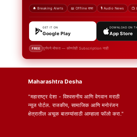
🔔 Breaking Alerts
📖 Offline वाचा
🎙️ Audio News
📺 
GET IT ON
DOWNLOAD ON T
Google Play
App Store
पूर्णपणे मोफत — कोणतेही Subscription नाही
FREE
Maharashtra Desha
"महाराष्ट्र देशा - विश्वसनीय आणि वेगवान मराठी
न्यूज पोर्टल. राजकीय, सामाजिक आणि मनोरंजन
क्षेत्रातील अचूक बातम्यांसाठी आम्हाला फॉलो करा."