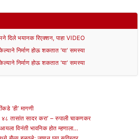
े दिले भयानक रिएक्शन, पाहा VIDEO
ल्याने निर्माण होऊ शकतात ‘या’ समस्या
ल्याने निर्माण होऊ शकतात ‘या’ समस्या
ींकडे ‘ही’ मागणी
 ४८ तासांत सादर करा’ – रुपाली चाकणकर
ीआयला विनंती भावनिक होत म्हणाला…
े सैन्य हलवले; जाणून घ्या सविस्तर