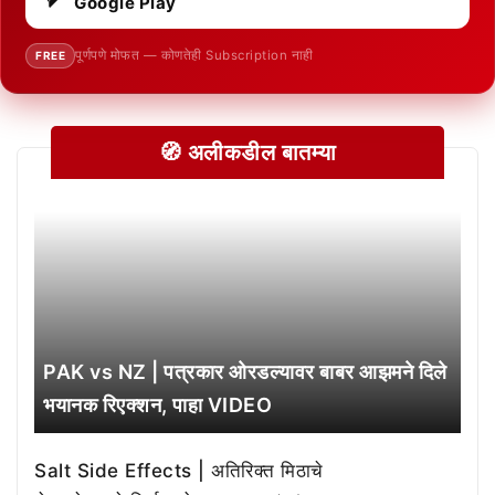
Google Play
पूर्णपणे मोफत — कोणतेही Subscription नाही
FREE
🧭 अलीकडील बातम्या
PAK vs NZ | पत्रकार ओरडल्यावर बाबर आझमने दिले
भयानक रिएक्शन, पाहा VIDEO
Salt Side Effects | अतिरिक्त मिठाचे