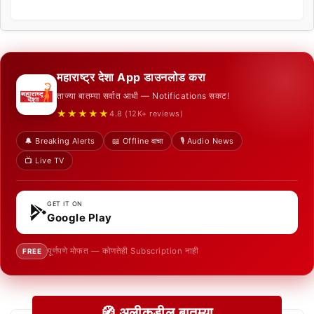
महाराष्ट्र देशा App डाउनलोड करा
ताज्या बातम्या सर्वात आधी — Notifications सकट!
★★★★★
4.8 (12K+ reviews)
🔔 Breaking Alerts
📖 Offline वाचा
🎙️ Audio News
📺 Live TV
GET IT ON
Google Play
पूर्णपणे मोफत — कोणतेही Subscription नाही
FREE
🧭 अलीकडील बातम्या