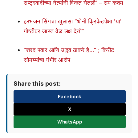
राष्ट्रवादीच्या नेत्यांनी विकत घेतली’ – राम कदम
हरभजन सिंगचा खुलासा “धोनी क्रिकेटपेक्षा ‘या’
गोष्टीवर जास्त वेळ लक्ष देतो”
“शरद पवार आणि उद्धव ठाकरे हे…” ; किरीट
सोमय्यांचा गंभीर आरोप
Share this post:
Facebook
X
WhatsApp